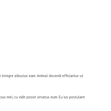
AREERS
PROJECTS
CLIENTS
CONTACT US
e integre albucius eam. Animal docendi efficiantur ut
ius mel, cu vidit possit ornatus eum. Eu ius postulant