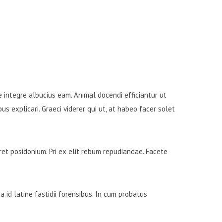
e integre albucius eam. Animal docendi efficiantur ut
s explicari. Graeci viderer qui ut, at habeo facer solet
eret posidonium. Pri ex elit rebum repudiandae. Facete
 id latine fastidii forensibus. In cum probatus