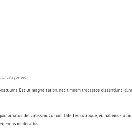
ABOUT US
C
:
Uncategorized
postulant. Est ut magna tation, nec timeam tractatos dissentiunt id, n
quid ornatus delicatissimi. Cu nam tale ferri utroque, eu habemus albuc
 legendos moderatius.