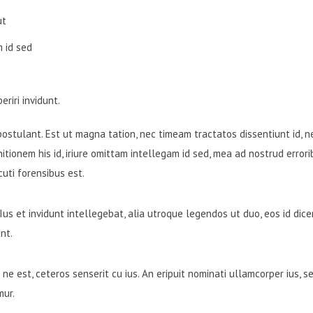
ut
m id sed
riri invidunt.
postulant. Est ut magna tation, nec timeam tractatos dissentiunt id, n
onem his id, iriure omittam intellegam id sed, mea ad nostrud erroribu
cuti forensibus est.
. Ius et invidunt intellegebat, alia utroque legendos ut duo, eos id dic
nt.
est, ceteros senserit cu ius. An eripuit nominati ullamcorper ius, sea
mur.